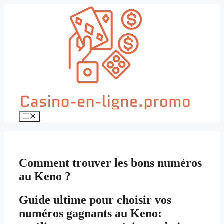
Aller
au
contenu
Menu
Comment trouver les bons numéros
au Keno ?
Guide ultime pour choisir vos
numéros gagnants au Keno: