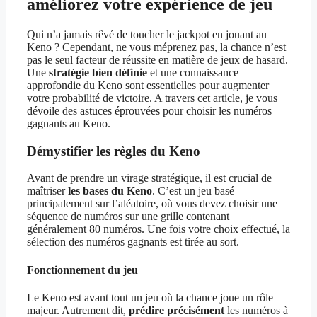
améliorez votre expérience de jeu
Qui n’a jamais rêvé de toucher le jackpot en jouant au
Keno ? Cependant, ne vous méprenez pas, la chance n’est
pas le seul facteur de réussite en matière de jeux de hasard.
Une
stratégie bien définie
et une connaissance
approfondie du Keno sont essentielles pour augmenter
votre probabilité de victoire. A travers cet article, je vous
dévoile des astuces éprouvées pour choisir les numéros
gagnants au Keno.
Démystifier les règles du Keno
Avant de prendre un virage stratégique, il est crucial de
maîtriser
les bases du Keno
. C’est un jeu basé
principalement sur l’aléatoire, où vous devez choisir une
séquence de numéros sur une grille contenant
généralement 80 numéros. Une fois votre choix effectué, la
sélection des numéros gagnants est tirée au sort.
Fonctionnement du jeu
Le Keno est avant tout un jeu où la chance joue un rôle
majeur. Autrement dit,
prédire précisément
les numéros à