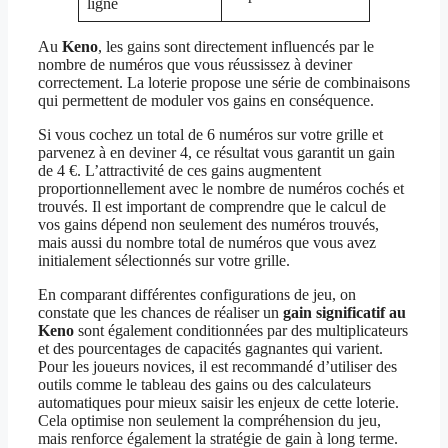
ligne
Au
Keno
, les gains sont directement influencés par le
nombre de numéros que vous réussissez à deviner
correctement. La loterie propose une série de combinaisons
qui permettent de moduler vos gains en conséquence.
Si vous cochez un total de 6 numéros sur votre grille et
parvenez à en deviner 4, ce résultat vous garantit un gain
de 4 €. L’attractivité de ces gains augmentent
proportionnellement avec le nombre de numéros cochés et
trouvés. Il est important de comprendre que le calcul de
vos gains dépend non seulement des numéros trouvés,
mais aussi du nombre total de numéros que vous avez
initialement sélectionnés sur votre grille.
En comparant différentes configurations de jeu, on
constate que les chances de réaliser un
gain significatif au
Keno
sont également conditionnées par des multiplicateurs
et des pourcentages de capacités gagnantes qui varient.
Pour les joueurs novices, il est recommandé d’utiliser des
outils comme le tableau des gains ou des calculateurs
automatiques pour mieux saisir les enjeux de cette loterie.
Cela optimise non seulement la compréhension du jeu,
mais renforce également la stratégie de gain à long terme.