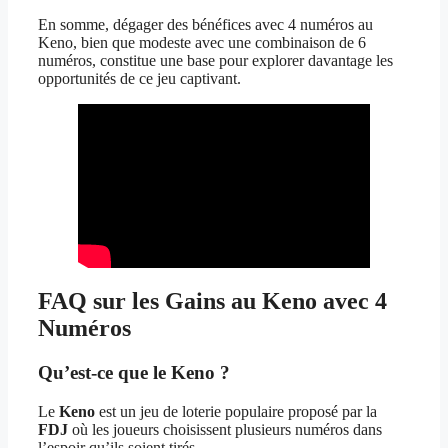
En somme, dégager des bénéfices avec 4 numéros au
Keno, bien que modeste avec une combinaison de 6
numéros, constitue une base pour explorer davantage les
opportunités de ce jeu captivant.
FAQ sur les Gains au Keno avec 4
Numéros
Qu’est-ce que le Keno ?
Le
Keno
est un jeu de loterie populaire proposé par la
FDJ
où les joueurs choisissent plusieurs numéros dans
l’espoir qu’ils soient tirés.