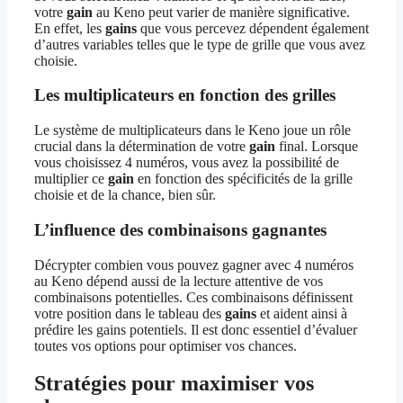
votre
gain
au Keno peut varier de manière significative.
En effet, les
gains
que vous percevez dépendent également
d’autres variables telles que le type de grille que vous avez
choisie.
Les multiplicateurs en fonction des grilles
Le système de multiplicateurs dans le Keno joue un rôle
crucial dans la détermination de votre
gain
final. Lorsque
vous choisissez 4 numéros, vous avez la possibilité de
multiplier ce
gain
en fonction des spécificités de la grille
choisie et de la chance, bien sûr.
L’influence des combinaisons gagnantes
Décrypter combien vous pouvez gagner avec 4 numéros
au Keno dépend aussi de la lecture attentive de vos
combinaisons potentielles. Ces combinaisons définissent
votre position dans le tableau des
gains
et aident ainsi à
prédire les gains potentiels. Il est donc essentiel d’évaluer
toutes vos options pour optimiser vos chances.
Stratégies pour maximiser vos