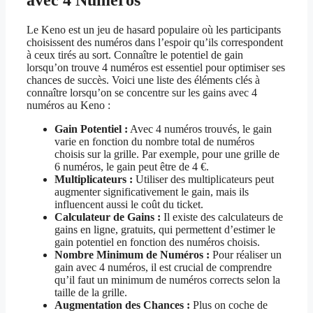
avec 4 Numéros
Le Keno est un jeu de hasard populaire où les participants
choisissent des numéros dans l’espoir qu’ils correspondent
à ceux tirés au sort. Connaître le potentiel de gain
lorsqu’on trouve 4 numéros est essentiel pour optimiser ses
chances de succès. Voici une liste des éléments clés à
connaître lorsqu’on se concentre sur les gains avec 4
numéros au Keno :
Gain Potentiel :
Avec 4 numéros trouvés, le gain
varie en fonction du nombre total de numéros
choisis sur la grille. Par exemple, pour une grille de
6 numéros, le gain peut être de 4 €.
Multiplicateurs :
Utiliser des multiplicateurs peut
augmenter significativement le gain, mais ils
influencent aussi le coût du ticket.
Calculateur de Gains :
Il existe des calculateurs de
gains en ligne, gratuits, qui permettent d’estimer le
gain potentiel en fonction des numéros choisis.
Nombre Minimum de Numéros :
Pour réaliser un
gain avec 4 numéros, il est crucial de comprendre
qu’il faut un minimum de numéros corrects selon la
taille de la grille.
Augmentation des Chances :
Plus on coche de