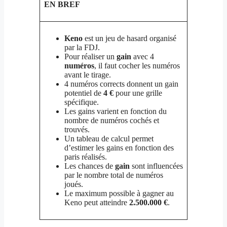
EN BREF
Keno
est un jeu de hasard organisé
par la FDJ.
Pour réaliser un
gain
avec 4
numéros
, il faut cocher les numéros
avant le tirage.
4 numéros corrects donnent un gain
potentiel de
4 €
pour une grille
spécifique.
Les gains varient en fonction du
nombre de numéros cochés et
trouvés.
Un tableau de calcul permet
d’estimer les gains en fonction des
paris réalisés.
Les chances de
gain
sont influencées
par le nombre total de numéros
joués.
Le maximum possible à gagner au
Keno peut atteindre
2.500.000 €
.