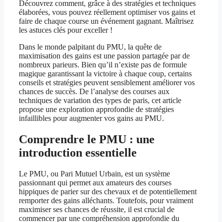
Découvrez comment, grâce à des stratégies et techniques
élaborées, vous pouvez réellement optimiser vos gains et
faire de chaque course un événement gagnant. Maîtrisez
les astuces clés pour exceller !
Dans le monde palpitant du PMU, la quête de
maximisation des gains est une passion partagée par de
nombreux parieurs. Bien qu’il n’existe pas de formule
magique garantissant la victoire à chaque coup, certains
conseils et stratégies peuvent sensiblement améliorer vos
chances de succès. De l’analyse des courses aux
techniques de variation des types de paris, cet article
propose une exploration approfondie de stratégies
infaillibles pour augmenter vos gains au PMU.
Comprendre le PMU : une
introduction essentielle
Le PMU, ou Pari Mutuel Urbain, est un système
passionnant qui permet aux amateurs des courses
hippiques de parier sur des chevaux et de potentiellement
remporter des gains alléchants. Toutefois, pour vraiment
maximiser ses chances de réussite, il est crucial de
commencer par une compréhension approfondie du