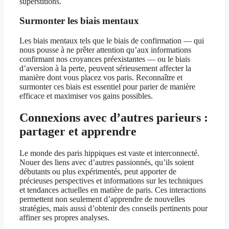
superstitions.
Surmonter les biais mentaux
Les biais mentaux tels que le biais de confirmation — qui
nous pousse à ne prêter attention qu’aux informations
confirmant nos croyances préexistantes — ou le biais
d’aversion à la perte, peuvent sérieusement affecter la
manière dont vous placez vos paris. Reconnaître et
surmonter ces biais est essentiel pour parier de manière
efficace et maximiser vos gains possibles.
Connexions avec d’autres parieurs :
partager et apprendre
Le monde des paris hippiques est vaste et interconnecté.
Nouer des liens avec d’autres passionnés, qu’ils soient
débutants ou plus expérimentés, peut apporter de
précieuses perspectives et informations sur les techniques
et tendances actuelles en matière de paris. Ces interactions
permettent non seulement d’apprendre de nouvelles
stratégies, mais aussi d’obtenir des conseils pertinents pour
affiner ses propres analyses.