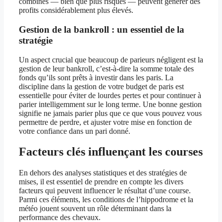
combinés — bien que plus risqués — peuvent générer des
profits considérablement plus élevés.
Gestion de la bankroll : un essentiel de la
stratégie
Un aspect crucial que beaucoup de parieurs négligent est la
gestion de leur bankroll, c’est-à-dire la somme totale des
fonds qu’ils sont prêts à investir dans les paris. La
discipline dans la gestion de votre budget de paris est
essentielle pour éviter de lourdes pertes et pour continuer à
parier intelligemment sur le long terme. Une bonne gestion
signifie ne jamais parier plus que ce que vous pouvez vous
permettre de perdre, et ajuster votre mise en fonction de
votre confiance dans un pari donné.
Facteurs clés influençant les courses
En dehors des analyses statistiques et des stratégies de
mises, il est essentiel de prendre en compte les divers
facteurs qui peuvent influencer le résultat d’une course.
Parmi ces éléments, les conditions de l’hippodrome et la
météo jouent souvent un rôle déterminant dans la
performance des chevaux.