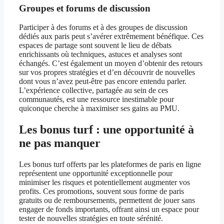
Groupes et forums de discussion
Participer à des forums et à des groupes de discussion
dédiés aux paris peut s’avérer extrêmement bénéfique. Ces
espaces de partage sont souvent le lieu de débats
enrichissants où techniques, astuces et analyses sont
échangés. C’est également un moyen d’obtenir des retours
sur vos propres stratégies et d’en découvrir de nouvelles
dont vous n’avez peut-être pas encore entendu parler.
L’expérience collective, partagée au sein de ces
communautés, est une ressource inestimable pour
quiconque cherche à maximiser ses gains au PMU.
Les bonus turf : une opportunité à
ne pas manquer
Les bonus turf offerts par les plateformes de paris en ligne
représentent une opportunité exceptionnelle pour
minimiser les risques et potentiellement augmenter vos
profits. Ces promotions, souvent sous forme de paris
gratuits ou de remboursements, permettent de jouer sans
engager de fonds importants, offrant ainsi un espace pour
tester de nouvelles stratégies en toute sérénité.