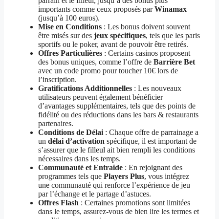
parrain et le filleul, jusqu’à des bonus plus
importants comme ceux proposés par
Winamax
(jusqu’à 100 euros).
Mise en Conditions
: Les bonus doivent souvent
être misés sur des
jeux spécifiques
, tels que les paris
sportifs ou le poker, avant de pouvoir être retirés.
Offres Particulières
: Certains casinos proposent
des bonus uniques, comme l’offre de
Barrière Bet
avec un code promo pour toucher 10€ lors de
l’inscription.
Gratifications Additionnelles
: Les nouveaux
utilisateurs peuvent également bénéficier
d’avantages supplémentaires, tels que des points de
fidélité ou des réductions dans les bars & restaurants
partenaires.
Conditions de Délai
: Chaque offre de parrainage a
un
délai d’activation
spécifique, il est important de
s’assurer que le filleul ait bien rempli les conditions
nécessaires dans les temps.
Communauté et Entraide
: En rejoignant des
programmes tels que
Players Plus
, vous intégrez
une communauté qui renforce l’expérience de jeu
par l’échange et le partage d’astuces.
Offres Flash
: Certaines promotions sont limitées
dans le temps, assurez-vous de bien lire les termes et