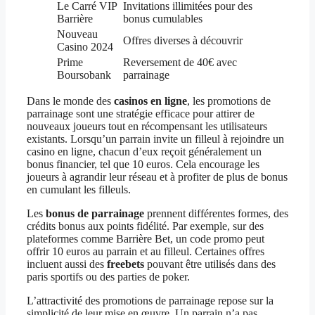
Le Carré VIP
Invitations illimitées pour des
Barrière
bonus cumulables
Nouveau
Offres diverses à découvrir
Casino 2024
Prime
Reversement de 40€ avec
Boursobank
parrainage
Dans le monde des
casinos en ligne
, les promotions de
parrainage sont une stratégie efficace pour attirer de
nouveaux joueurs tout en récompensant les utilisateurs
existants. Lorsqu’un parrain invite un filleul à rejoindre un
casino en ligne, chacun d’eux reçoit généralement un
bonus financier, tel que 10 euros. Cela encourage les
joueurs à agrandir leur réseau et à profiter de plus de bonus
en cumulant les filleuls.
Les
bonus de parrainage
prennent différentes formes, des
crédits bonus aux points fidélité. Par exemple, sur des
plateformes comme Barrière Bet, un code promo peut
offrir 10 euros au parrain et au filleul. Certaines offres
incluent aussi des
freebets
pouvant être utilisés dans des
paris sportifs ou des parties de poker.
L’attractivité des promotions de parrainage repose sur la
simplicité de leur mise en œuvre. Un parrain n’a pas