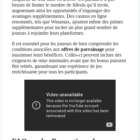
besoin de limiter le nombre de filleuls qu’il invite,
augmentant ainsi les opportunités d’engranger des
avantages supplémentaires. Des casinos en ligne
renommés, tels que Winamax, ajoutent même des primes
supplémentaires pour inciter un plus grand nombre de
joueurs à rejoindre leurs plateformes.
Il est essentiel pour les joueurs de bien comprendre les
conditions associées aux
offres de parrainage
pour
maximiser leurs bénéfices. Celles-ci peuvent inclure des
exigences de mise minimales avant que les bonus puissent
être retirés, garantissant une expérience de jeu
enrichissante pour tous les participants.