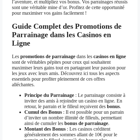
l’aventure, et multipliez vos bonus. Vos parrainages réussis
sont une véritable mine d’or. Profitez de cette opportunité
pour maximiser vos gains facilement !
Guide Complet des Promotions de
Parrainage dans les Casinos en
Ligne
Les
promotions de parrainage
dans les
casinos en ligne
sont de véritables pépites pour ceux qui souhaitent
maximiser leurs gains tout en partageant leur passion pour
les jeux avec leurs amis. Découvrez ici tous les aspects
essentiels pour profiter pleinement de ces offres
alléchantes.
Principe du Parrainage
: Le parrainage consiste à
inviter des amis à rejoindre un casino en ligne. En
retour, le parrain et le filleul reçoivent des
bonus
.
Cumul des Bonus
: Il est possible pour un parrain
d’inviter un nombre illimité de filleuls, permettant
ainsi de cumuler les
bonus de parrainage
.
Montant des Bonus
: Les casinos créditent
généralement des sommes allant de 10€ pour le