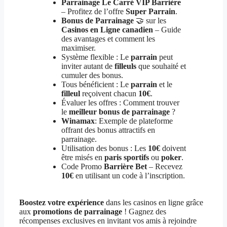
Parrainage Le Carré VIP Barrière
– Profitez de l’offre
Super Parrain
.
Bonus de Parrainage
🤝 sur les
Casinos en Ligne canadien
– Guide
des avantages et comment les
maximiser.
Système flexible : Le
parrain
peut
inviter autant de
filleuls
que souhaité et
cumuler des bonus.
Tous bénéficient : Le
parrain
et le
filleul
reçoivent chacun
10€
.
Évaluer les offres : Comment trouver
le
meilleur bonus de parrainage
?
Winamax
: Exemple de plateforme
offrant des bonus attractifs en
parrainage.
Utilisation des bonus : Les
10€
doivent
être misés en
paris sportifs
ou
poker
.
Code Promo
Barrière Bet
– Recevez
10€
en utilisant un code à l’inscription.
Boostez votre expérience
dans les casinos en ligne grâce
aux
promotions de parrainage
! Gagnez des
récompenses exclusives en invitant vos amis à rejoindre