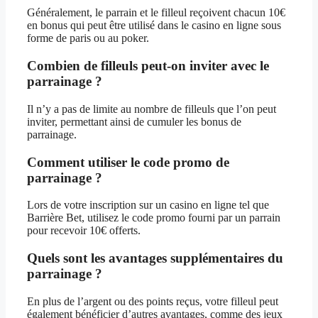
Généralement, le parrain et le filleul reçoivent chacun 10€
en bonus qui peut être utilisé dans le casino en ligne sous
forme de paris ou au poker.
Combien de filleuls peut-on inviter avec le
parrainage ?
Il n’y a pas de limite au nombre de filleuls que l’on peut
inviter, permettant ainsi de cumuler les bonus de
parrainage.
Comment utiliser le code promo de
parrainage ?
Lors de votre inscription sur un casino en ligne tel que
Barrière Bet, utilisez le code promo fourni par un parrain
pour recevoir 10€ offerts.
Quels sont les avantages supplémentaires du
parrainage ?
En plus de l’argent ou des points reçus, votre filleul peut
également bénéficier d’autres avantages, comme des jeux